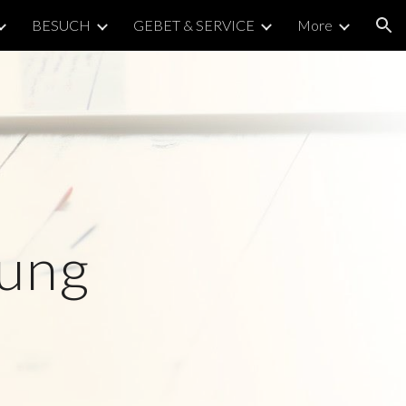
BESUCH
GEBET & SERVICE
More
ion
rung